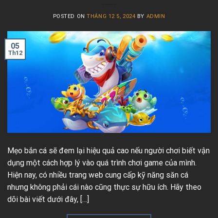
POSTED ON
THÁNG 12 5, 2024
BY
ADMIN
05
Th12
Mẹo bắn cá sẽ đem lại hiệu quả cao nếu người chơi biết vận
dụng một cách hợp lý vào quá trình chơi game của mình.
Hiện nay, có nhiều trang web cung cấp kỹ năng săn cá
nhưng không phải cái nào cũng thực sự hữu ích. Hãy theo
dõi bài viết dưới đây, […]