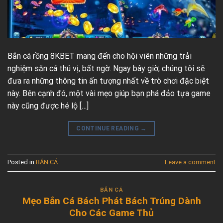
Bắn cá rồng 8KBET mang đến cho hội viên những trải
nghiệm săn cá thú vị, bất ngờ. Ngay bây giờ, chúng tôi sẽ
đưa ra những thông tin ấn tượng nhất về trò chơi đặc biệt
này. Bên cạnh đó, một vài mẹo giúp bạn phá đảo tựa game
này cũng được hé lộ […]
CONTINUE READING
→
Posted in
BẮN CÁ
Leave a comment
BẮN CÁ
Mẹo Bắn Cá Bách Phát Bách Trúng Dành
Cho Các Game Thủ