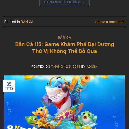
CONTINUE READING
→
Posted in
BẮN CÁ
Leave a comment
BẮN CÁ
Bắn Cá H5: Game Khám Phá Đại Dương
Thú Vị Không Thể Bỏ Qua
POSTED ON
THÁNG 12 5, 2024
BY
ADMIN
05
Th12